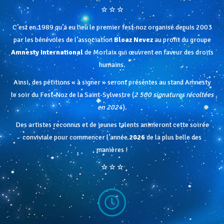
☆ ☆ ☆
C’est en 1989 qu’a eu lieu le premier fest-noz organisé depuis 2003
par les bénévoles de l’association
Bloaz Nevez
au profit du groupe
Amnesty International
de Morlaix
qui œuvrent en faveur des droits
humains
.
Ainsi, des pétitions « à signer » seront présentes au stand Amnesty
le soir du Fest-Noz de la Saint-Sylvestre (
2 500 signatures récoltées
en 2024
).
Des artistes reconnus et de jeunes talents animeront cette soirée
conviviale pour commencer l’année
2026
de la plus belle des
manières !
☆ ☆ ☆