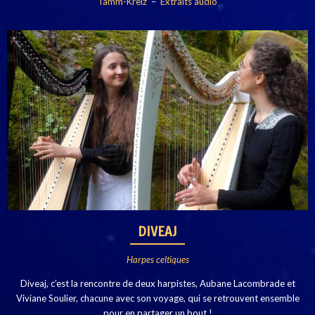
Tamm-Kreiz
–
Extraits audio
DIVEAJ
Harpes celtiques
Diveaj, c’est la rencontre de deux harpistes, Aubane Lacombrade et
Viviane Soulier, chacune avec son voyage, qui se retrouvent ensemble
pour en partager un bout !