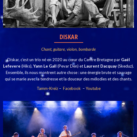
DISKAR
Chant, guitare, violon, bombarde
Diskar,
c’est un trio né en 2020 au cœur du Centre Bretagne par
Gaël
Lefevere
(Hiks),
Yann Le Gall
(Pevar Den) et
Laurent Dacquay
(Skeduz).
Ensemble, ils nous montrent autre chose : une énergie brute et sauvage
qui se marie avec la tendresse et la douceur des mélodies et des chants.
Tamm-Kreiz
–
Facebook
–
Youtube