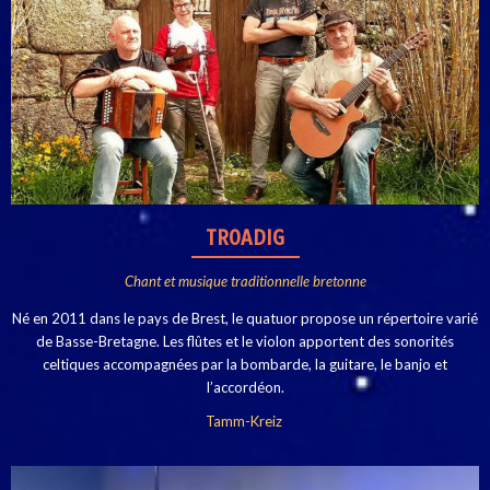
TROADIG
Chant et musique traditionnelle bretonne
Né en 2011 dans le pays de Brest, le quatuor propose un répertoire varié
de Basse-Bretagne. Les flûtes et le violon apportent des sonorités
celtiques accompagnées par la bombarde, la guitare, le banjo et
l’accordéon.
Tamm-Kreiz