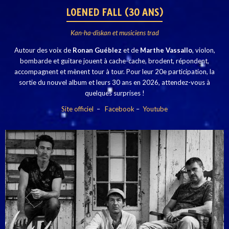
LOENED FALL (30 ANS)
Kan-ha-diskan et musiciens trad
Autour des voix de
Ronan Guéblez
et de
Marthe Vassallo
, violon,
bombarde et guitare jouent à cache-cache, brodent, répondent,
accompagnent et mènent tour à tour. Pour leur 20e participation, la
sortie du nouvel album et leurs 30 ans en 2026, attendez-vous à
quelques surprises !
Site officiel
–
Facebook
–
Youtube