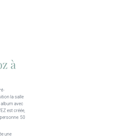
oz à
nt-
ion la salle
d album avec
EZ est créée,
 personne. 50
ée une