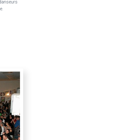
 danseurs
re.