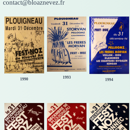
contact@bloaznevez.fr
1993
1990
1994